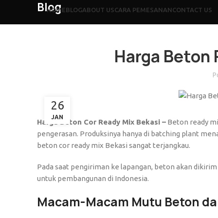
Blog
HOME
BLOG
ABOUT US
CARA PEMESANAN
CONTACT US
Harga Beton 
P
26
JAN
Harga Beton Cor Ready Mix Bekasi –
Beton ready mi
pengerasan. Produksinya hanya di batching plant men
beton cor ready mix Bekasi sangat terjangkau.
Pada saat pengiriman ke lapangan, beton akan dikirim
untuk pembangunan di Indonesia.
Macam-Macam Mutu Beton dal