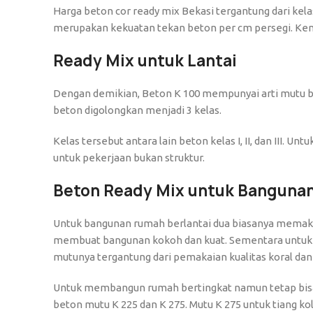
Harga beton cor ready mix Bekasi tergantung dari kela
merupakan kekuatan tekan beton per cm persegi. Kem
Ready Mix untuk Lantai
Dengan demikian, Beton K 100 mempunyai arti mutu 
beton digolongkan menjadi 3 kelas.
Kelas tersebut antara lain beton kelas I, II, dan III. Unt
untuk pekerjaan bukan struktur.
Beton Ready Mix untuk Bangunan 
Untuk bangunan rumah berlantai dua biasanya memakai
membuat bangunan kokoh dan kuat. Sementara untuk b
mutunya tergantung dari pemakaian kualitas koral dan 
Untuk membangun rumah bertingkat namun tetap bisa d
beton mutu K 225 dan K 275. Mutu K 275 untuk tiang ko