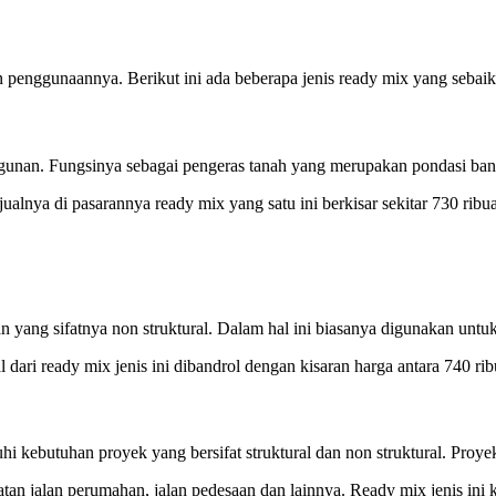
 penggunaannya. Berikut ini ada beberapa jenis ready mix yang sebaik
gunan. Fungsinya sebagai pengeras tanah yang merupakan pondasi bang
ualnya di pasarannya ready mix yang satu ini berkisar sekitar 730 ribu
ng sifatnya non struktural. Dalam hal ini biasanya digunakan untuk jal
l dari ready mix jenis ini dibandrol dengan kisaran harga antara 740 ri
kebutuhan proyek yang bersifat struktural dan non struktural. Proyek 
an jalan perumahan, jalan pedesaan dan lainnya. Ready mix jenis ini 